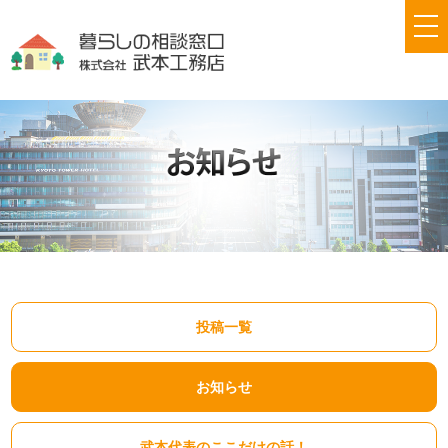
tog
nav
投稿一覧
お知らせ
武本代表のここだけの話！